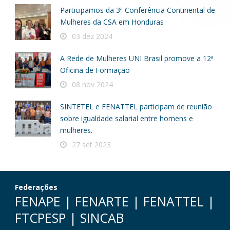
Participamos da 3ª Conferência Continental de
Mulheres da CSA em Honduras
03 dez 2024
A Rede de Mulheres UNI Brasil promove a 12ª
Oficina de Formação
08 nov 2024
SINTETEL e FENATTEL participam de reunião
sobre igualdade salarial entre homens e
mulheres.
27 set 2023
Federações
FENAPE
|
FENARTE
|
FENATTEL
|
FTCPESP
|
SINCAB