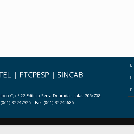
TEL
|
FTCPESP
|
SINCAB
bloco C, nº 22 Edifício Serra Dourada - salas 705/708
: (061) 32247926 - Fax: (061) 32245686