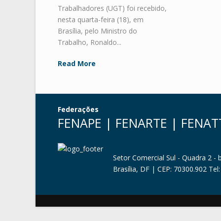
Trabalhadores (UGT) foi recebido,
nesta quarta-feira (18), em
Brasília, pelo Ministro do
Trabalho, Ronaldo...
Read More
Federações
FENAPE
|
FENARTE
|
FENAT
Setor Comercial Sul - Quadra 2 - 
Brasília, DF | CEP: 70300.902 Tel